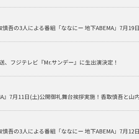
慎吾の3人による番組「ななにー 地下ABEMA」7月19
)放送、フジテレビ『Mr.サンデー』に生出演決定！
ANA』7月11日(土)公開御礼舞台挨拶実施！香取慎吾と
慎吾の3人による番組「ななにー 地下ABEMA」7月12