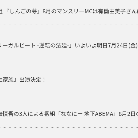
 『しんごの芽』8月のマンスリーMCは有働由美子さん
ーガルビート -逆転の法廷-」いよいよ明日7月24日(金
生家族』出演決定！
慎吾の3人による番組「ななにー 地下ABEMA」8月2