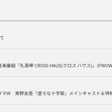
て
番組「礼真琴 CROSS HAUS(クロス ハウス)」がW
ラマW 東野圭吾「虚ろな十字架」メインキャスト＆特