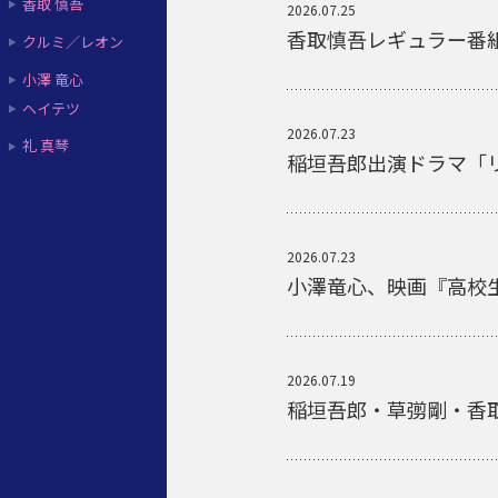
香取 慎吾
2026.07.25
香取慎吾レギュラー番組
クルミ／レオン
小澤 竜心
ヘイテツ
2026.07.23
礼 真琴
稲垣吾郎出演ドラマ「リ
2026.07.23
小澤竜心、映画『高校
2026.07.19
稲垣吾郎・草彅剛・香取