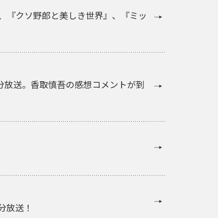
さらに、『クソ野郎と美しき世界』、『ミッ
0分放送。香取慎吾の感想コメントが到
0分放送！