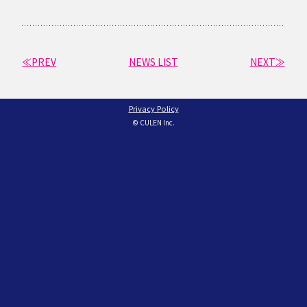
≪PREV
NEWS LIST
NEXT≫
Privacy Policy
© CULEN Inc.