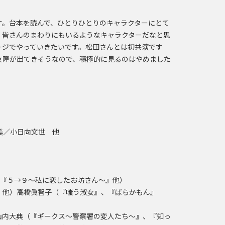
す。台本を読んで、ひとりひとりのキャラクターにとて
、皆さんのまわりにもいるようなキャラクターだなと思
ージでやっていきたいです。松田さんとは初共演です
に支障が出てきそうなので、積極的に見るのはやめました
」
美／小日向文世 他
、『５→９～私に恋したお坊さん～』他）
』他）高橋眞智子（『嗤う淑女』、『ばらかもん』
山内大典（『ギークス～警察署の変人たち～』、『知っ