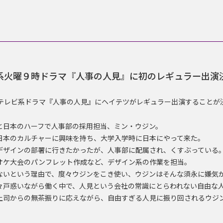
系火曜９時ドラマ『人事の人見』に初のレギュラー出演
ジテレビ系ドラマ『人事の人見』にヘイテツがレギュラー出演することが
と日本のハーフで人事部の採用担当、ミン・ウジン。
日本のカルチャーに興味を持ち、大学入学時に日本にやって来た。
デザインの部署に行きたかったが、人事部に配属され、くすぶっている
オケ大会のパンフレット作成など、デザイン系の作業を担当。
ないという理由で、度々ウジンをこき使い、ウジンはそんな須永に嫌気
々戸惑いながら働く中で、人見という会社の常識にとらわれない自由な
上司からの無茶振りに応えながら、自由すぎる人見に振り回されるウジ