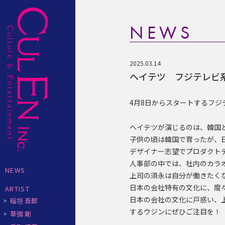
NEWS
2025.03.14
ヘイテツ フジテレビ
4月8日からスタートするフ
ヘイテツが演じるのは、韓国
子供の頃は韓国で育ったが、
デザイナー志望でプロダクト
人事部の中では、社内のカラ
NEWS
上司の須永は自分が働きたく
日本の会社特有の文化に、度
ARTIST
日本の会社の文化に戸惑い、
稲垣 吾郎
するウジンにぜひご注目を！
草彅 剛