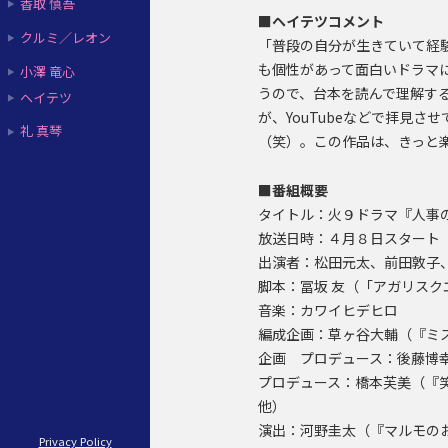
香取 慎吾
■ヘイテツコメント
クルミ／レオン
「普段の自分が生きていて経
も個性があって面白いドラマ
小澤 竜心
うので、台本を読んで理解す
ヘイテツ
が、YouTubeなどで拝見
礼 真琴
（笑）。この作品は、きっと
■番組概要
タイトル：火９ドラマ『人事
放送日時：４月８日スタート 
出演者：松田元太、前田敦子
脚本：冨坂 友（「アガリス
音楽：カワイヒデヒロ
編成企画：草ヶ谷大輔（『ミ
企画 プロデュース：後藤博幸
プロデュース：橋本芙美（『
他）
演出：河野圭太（『マルモの
Privacy Policy