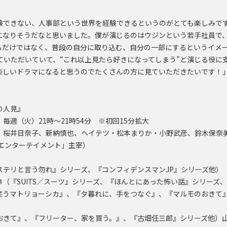
験できない、人事部という世界を経験できるというのがとても楽しみで
になりそうだなと思いました。僕が演じるのはウジンという若手社員で
るだけではなく、普段の自分に取り込む、自分の一部にするというイメ
させていただいていて、“これ以上見たら好きになってしまう”と演じる役
楽しいドラマになると思うのでたくさんの方に見ていただきたいです！
の人見』
毎週（火）21時～21時54分 ※初回15分拡大
、桜井日奈子、新納慎也、ヘイテツ・松本まりか・小野武彦、鈴木保奈
クエンターテイメント」主宰）
ステリと言う勿れ』シリーズ、『コンフィデンスマンJP』シリーズ他）
（『SUITS／スーツ』シリーズ、『ほんとにあった怖い話』シリーズ
笑うマトリョーシカ』、『夕暮れに、手をつなぐ』、『マルモのおきて
おきて』、『フリーター、家を買う。』、『古畑任三郎』シリーズ他）