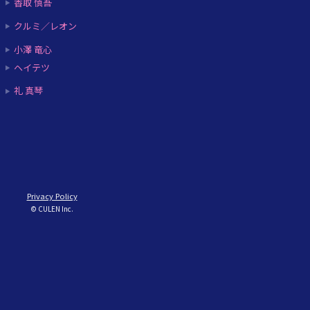
香取 慎吾
クルミ／レオン
小澤 竜心
ヘイテツ
礼 真琴
Privacy Policy
© CULEN Inc.