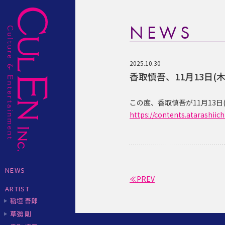
NEWS
2025.10.30
香取慎吾、11月13日
この度、香取慎吾が11月13
https://contents.atarashii
NEWS
≪PREV
ARTIST
稲垣 吾郎
草彅 剛