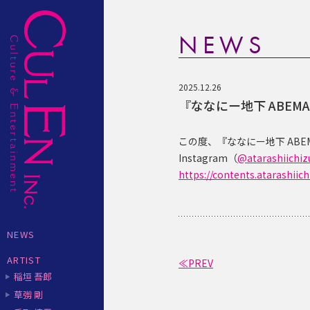
NEWS
2025.12.26
『ななにー地下 ABEMA』
この度、『ななにー地下 ABE
Instagram（
@atarashiichiz
https://contents.atarashii
NEWS
ARTIST
≪PREV
稲垣 吾郎
草彅 剛