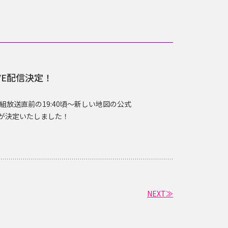
IVE配信決定！
番組放送直前の19:40頃～新しい地図の公式
実施が決定いたしました！
NEXT≫