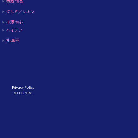
香取 慎吾
クルミ／レオン
小澤 竜心
ヘイテツ
礼 真琴
Privacy Policy
© CULEN Inc.