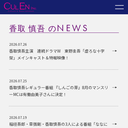
NEWS
香取 慎吾 の
2026.07.26
香取慎吾主演 連続ドラマW 東野圭吾「虚ろな十字
架」メインキャスト＆特報映像！
2026.07.25
香取慎吾レギュラー番組 『しんごの芽』8月のマンスリ
ーMCは有働由美子さんに決定！
2026.07.19
稲垣吾郎・草彅剛・香取慎吾の3人による番組「ななに