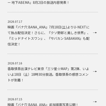
ー 地下ABEMA」8月2日の放送内容発表！
2026.07.17
映画『バナ穴 BANA_ANA』7月18日(土)よりU-NEXTに
て独占配信決定！さらに、『クソ野郎と美しき世界』、
『ミッドナイトスワン』、『サバカン SABAKAN』も配
信決定！
2026.07.16
香取慎吾出演テレビ東京「三ツ星☆MAP」第2弾、いよ
いよ18日（土）18時30分放送。香取慎吾の感想コメン
トが到着！
2026.07.15
映画『バナ穴 BANA_ANA』追加場面写真公開！