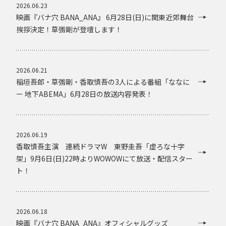
2026.06.23
映画『バナ穴 BANA_ANA』 6月28日(日)に関東近郊舞台
挨拶決定！草彅剛が登壇します！
2026.06.21
稲垣吾郎・草彅剛・香取慎吾の3人による番組「ななに
ー 地下ABEMA」6月28日の放送内容発表！
2026.06.19
香取慎吾主演 連続ドラマW 東野圭吾「虚ろな十字
架」9月6日(日)22時よりWOWOWにて放送・配信スター
ト！
2026.06.18
映画『バナ穴 BANA_ANA』オフィシャルグッズ