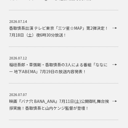
2026.07.14
香取慎吾出演 テレビ東京「三ツ星☆MAP」第2弾決定！
7月18日（土）夜6時30分放送！
2026.07.12
稲垣吾郎・草彅剛・香取慎吾の3人による番組「ななに
ー 地下ABEMA」7月19日の放送内容発表！
2026.07.07
映画『バナ穴 BANA_ANA』7月11日(土)公開御礼舞台挨
拶実施！香取慎吾と山内ケンジ監督が登壇！