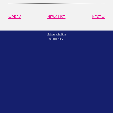
≪PREV
NEWS LIST
NEXT≫
Privacy Policy
© CULEN Inc.